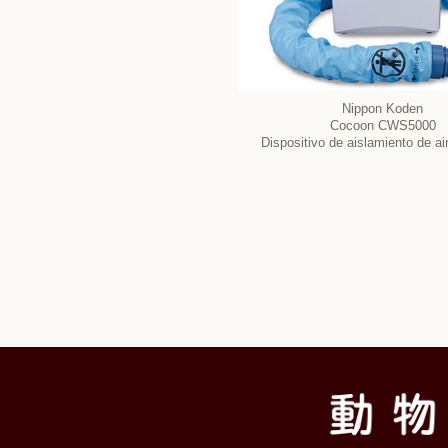
Nippon Koden
Cocoon CWS5000
Dispositivo de aislamiento de air