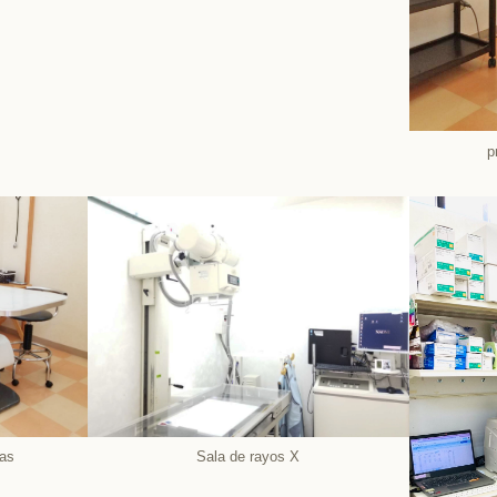
p
Sala de rayos X
tas