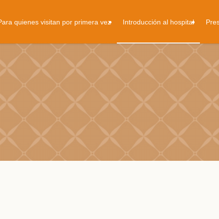
Para quienes visitan por primera vez
Introducción al hospital
Pres