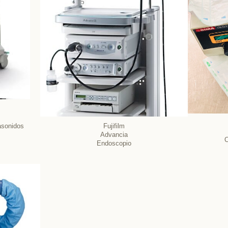
asonidos
Fujifilm
Advancia
C
Endoscopio