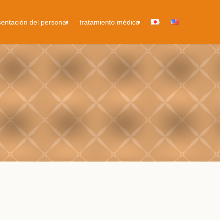
entación del personal
tratamiento médico